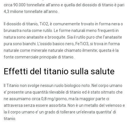
circa 90.000 tonnellate all’anno e quella del diossido di titanio è pari
4,3 milione tonnellate all’anno.
Il diossido di titanio, TiO2, è comunemente trovato in forma nera o
brunastra nota come rutilo. Le forme naturali meno frequenti in
natura sono anatasite e brooquite. Sia il rutilo puro che l’anatasite
pura sono bianchi. L’ossido basico nero, FeTiO3, si trova in forma
naturale come minerale naturale chiamato ilmenite; questa è la
fonte commerciale principale di titanio.
Effetti del titanio sulla salute
Il Titanio non svolge nessun ruolo biologico noto. Nel corpo umano
e’ presente una quantità rilevabile di titanio ed è stato sitmato che
ne assumiamo circa 0,8 mg/giorno, ma la maggior parte ci
attraversa senza essere assorbita. Non è un metallo del velenoso e
la il corpo umano e’ un grado di tollerare un’elevata quantita’ di
titanio.