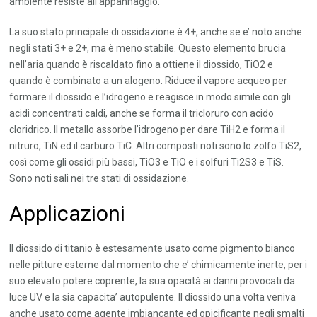
ambiente resiste all’appannaggio.
La suo stato principale di ossidazione è 4+, anche se e’ noto anche
negli stati 3+ e 2+, ma è meno stabile. Questo elemento brucia
nell’aria quando è riscaldato fino a ottiene il diossido, TiO2 e
quando è combinato a un alogeno. Riduce il vapore acqueo per
formare il diossido e l’idrogeno e reagisce in modo simile con gli
acidi concentrati caldi, anche se forma il tricloruro con acido
cloridrico. Il metallo assorbe l’idrogeno per dare TiH2 e forma il
nitruro, TiN ed il carburo TiC. Altri composti noti sono lo zolfo TiS2,
così come gli ossidi più bassi, TiO3 e TiO e i solfuri Ti2S3 e TiS.
Sono noti sali nei tre stati di ossidazione.
Applicazioni
Il diossido di titanio è estesamente usato come pigmento bianco
nelle pitture esterne dal momento che e’ chimicamente inerte, per i
suo elevato potere coprente, la sua opacità ai danni provocati da
luce UV e la sia capacita’ autopulente. Il diossido una volta veniva
anche usato come agente imbiancante ed opicificante negli smalti