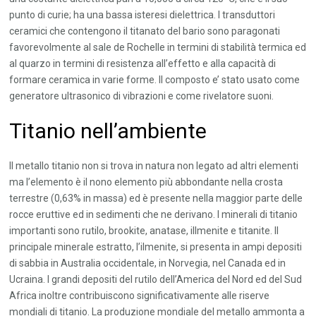
punto di curie; ha una bassa isteresi dielettrica. I transduttori
ceramici che contengono il titanato del bario sono paragonati
favorevolmente al sale de Rochelle in termini di stabilità termica ed
al quarzo in termini di resistenza all’effetto e alla capacità di
formare ceramica in varie forme. Il composto e’ stato usato come
generatore ultrasonico di vibrazioni e come rivelatore suoni.
Titanio nell’ambiente
Il metallo titanio non si trova in natura non legato ad altri elementi
ma l’elemento è il nono elemento più abbondante nella crosta
terrestre (0,63% in massa) ed è presente nella maggior parte delle
rocce eruttive ed in sedimenti che ne derivano. I minerali di titanio
importanti sono rutilo, brookite, anatase, illmenite e titanite. Il
principale minerale estratto, l’ilmenite, si presenta in ampi depositi
di sabbia in Australia occidentale, in Norvegia, nel Canada ed in
Ucraina. I grandi depositi del rutilo dell’America del Nord ed del Sud
Africa inoltre contribuiscono significativamente alle riserve
mondiali di titanio. La produzione mondiale del metallo ammonta a