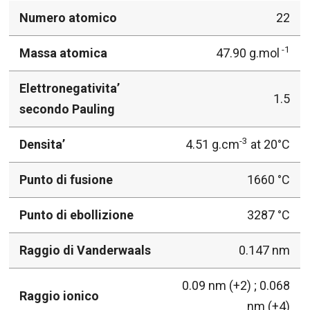
Numero atomico
22
-1
Massa atomica
47.90 g.mol
Elettronegativita’
1.5
secondo Pauling
-3
Densita’
4.51 g.cm
at 20°C
Punto di fusione
1660 °C
Punto di ebollizione
3287 °C
Raggio di Vanderwaals
0.147 nm
0.09 nm (+2) ; 0.068
Raggio ionico
nm (+4)