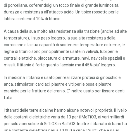
di porcellana, coferendolgi un tocco finale di grande luminosità,
durezza e resistenza all’attacco acido. Un tipico rossetto per le
labbra contiene il 10% di titanio.
A causa della sua molto alta resistenza alla trazione (anche ad alte
temperature), il suo peso leggero, la sua alta resistenza della
corrosione e la sua capacità di sostenere temperature estreme, le
leghe di titanio sono principalmente usate in velivoli, tubi per le
centrali elettriche, placcatura di armature, navi, navicelle spaziali e
missili. Il titanio è forte quanto l’acciaio ma il 45% piu’ leggero.
In medicina il titanio è usato per realizzare protesi di ginocchio e
anca, stimolatori cardiaci, piastre e viti per le ossa e piastre
craniche per le fratture del cranio. E’ inoltre usato per fissare denti
falsi.
I titanati delle terre alcaline hanno alcune notevoli proprietà. Il livello
delle costanti dielettriche varia da 13 per il MgTiO3, ai vari milliardi
per soluzioni solide di SrTiO3 in BaTiO3. Inoltre il titanato di bario ha
una costante dielettrica pari a 10,000 a circa 120ºC, che è il suo