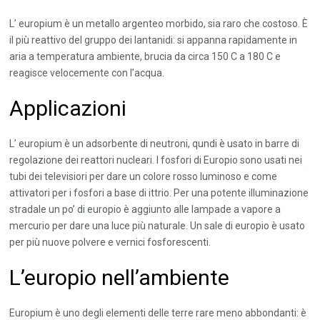
L’ europium è un metallo argenteo morbido, sia raro che costoso. È
il più reattivo del gruppo dei lantanidi: si appanna rapidamente in
aria a temperatura ambiente, brucia da circa 150 C a 180 C e
reagisce velocemente con l’acqua.
Applicazioni
L’ europium è un adsorbente di neutroni, qundi è usato in barre di
regolazione dei reattori nucleari. I fosfori di Europio sono usati nei
tubi dei televisiori per dare un colore rosso luminoso e come
attivatori per i fosfori a base di ittrio. Per una potente illuminazione
stradale un po’ di europio è aggiunto alle lampade a vapore a
mercurio per dare una luce più naturale. Un sale di europio è usato
per più nuove polvere e vernici fosforescenti.
L’europio nell’ambiente
Europium è uno degli elementi delle terre rare meno abbondanti: è