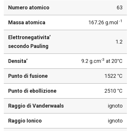
Numero atomico
63
-1
Massa atomica
167.26 g.mol
Elettronegativita’
1.2
secondo Pauling
-3
Densita’
9.2 g.cm
at 20°C
Punto di fusione
1522 °C
Punto di ebollizione
2510 °C
Raggio di Vanderwaals
ignoto
Raggio Ionico
ignoto