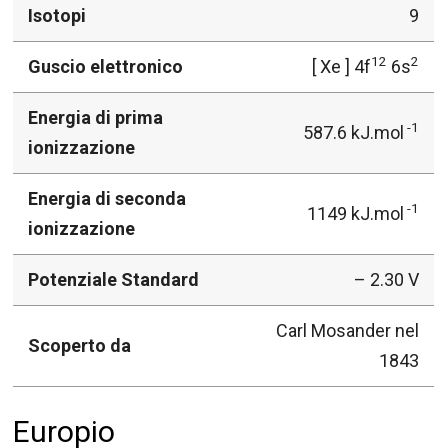
Isotopi
9
12
2
Guscio elettronico
[ Xe ] 4f
6s
Energia di prima
-1
587.6 kJ.mol
ionizzazione
Energia di seconda
-1
1149 kJ.mol
ionizzazione
Potenziale Standard
– 2.30 V
Carl Mosander nel
Scoperto da
1843
Europio