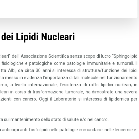
dei Lipidi Nucleari
ucleari” dell’ Associazione Scientifica senza scopo di lucro “Sphingolipid
oni fisiologiche e patologiche come patologie immunitarie e tumorali. Il
tta Albi, da circa 30 anni si interessa di struttura/funzione dei lipidi
tto ha messo in evidenza l’importanza di tali molecole nel funzionamento
 a livello internazionale, l’esistenza di rafts lipidici nucleari; in
ucleari in corso di trasformazione tumorale, ha dimostrato una severa
zienti con cancro. Oggi il Laboratorio si interessa di lipidomica per
dieta sul mantenimento dello stato di salute e/o nel cancro;
di anticorpi anti-fosfolipidi nelle patologie immunitarie, nelle leucemie e