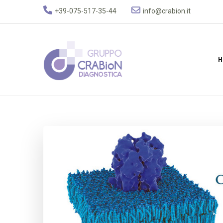
+39-075-517-35-44
info@crabion.it
H
Gruppo Crabion D