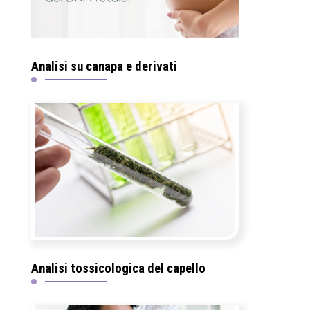
Analisi su canapa e derivati
Analisi tossicologica del capello