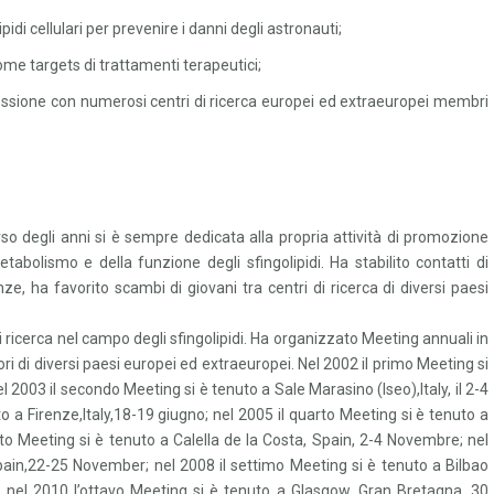
ipidi cellulari per prevenire i danni degli astronauti;
 come targets di trattamenti terapeutici;
nnessione con numerosi centri di ricerca europei ed extraeuropei membri
rso degli anni si è sempre dedicata alla propria attività di promozione
etabolismo e della funzione degli sfingolipidi. Ha stabilito contatti di
e, ha favorito scambi di giovani tra centri di ricerca di diversi paesi
 ricerca nel campo degli sfingolipidi. Ha organizzato Meeting annuali in
ri di diversi paesi europei ed extraeuropei. Nel 2002 il primo Meeting si
el 2003 il secondo Meeting si è tenuto a Sale Marasino (Iseo),Italy, il 2-4
o a Firenze,Italy,18-19 giugno; nel 2005 il quarto Meeting si è tenuto a
into Meeting si è tenuto a Calella de la Costa, Spain, 2-4 Novembre; nel
pain,22-25 November; nel 2008 il settimo Meeting si è tenuto a Bilbao
nel 2010 l’ottavo Meeting si è tenuto a Glasgow, Gran Bretagna, 30