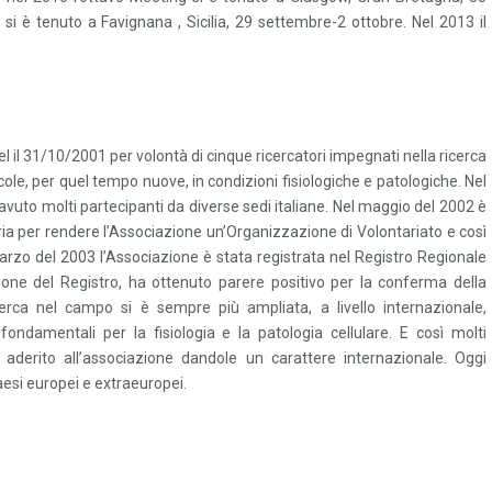
 si è tenuto a Favignana , Sicilia, 29 settembre-2 ottobre. Nel 2013 il
l il 31/10/2001 per volontà di cinque ricercatori impegnati nella ricerca
lecole, per quel tempo nuove, in condizioni fisiologiche e patologiche. Nel
vuto molti partecipanti da diverse sedi italiane. Nel maggio del 2002 è
a per rendere l’Associazione un’Organizzazione di Volontariato e così
Marzo del 2003 l’Associazione è stata registrata nel Registro Regionale
ione del Registro, ha ottenuto parere positivo per la conferma della
icerca nel campo si è sempre più ampliata, a livello internazionale,
damentali per la fisiologia e la patologia cellulare. E così molti
 aderito all’associazione dandole un carattere internazionale. Oggi
paesi europei e extraeuropei.