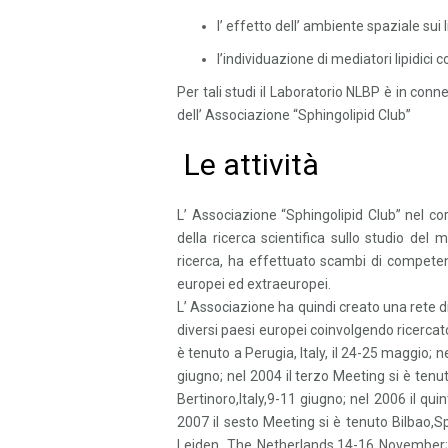
l’ effetto dell’ ambiente spaziale sui l
l’individuazione di mediatori lipidici
Per tali studi il Laboratorio NLBP è in co
dell’ Associazione “Sphingolipid Club”
Le attività
L’ Associazione “Sphingolipid Club” nel co
della ricerca scientifica sullo studio del m
ricerca, ha effettuato scambi di competenz
europei ed extraeuropei.
L’ Associazione ha quindi creato una rete di
diversi paesi europei coinvolgendo ricercato
è tenuto a Perugia, Italy, il 24-25 maggio; n
giugno; nel 2004 il terzo Meeting si è tenut
Bertinoro,Italy,9-11 giugno; nel 2006 il qu
2007 il sesto Meeting si è tenuto Bilbao,S
Leiden, The Netherlands,14-16 November; 