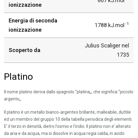
867 kJ.mol
ionizzazione
Energia di seconda
-1
1788 kJ.mol
ionizzazione
Julius Scaliger nel
Scoperto da
1735
Platino
Il nome platino deriva dallo spagnolo “platina„, che significa “piccolo
argento„.
Il platino è un metallo bianco-argenteo brillante, malleabile, duttile
ed un membro del gruppo 10 della tabella periodica degli elementi.
E’ il terzo in densità, dietro l’osmio e l’iridio. Il platino non e’ alterato
da aria e da acqua, ma si dissolve in acqua regia calda, in acido