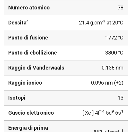
Numero atomico
78
-3
Densita’
21.4 g.cm
at 20°C
Punto di fusione
1772 °C
Punto di ebollizione
3800 °C
Raggio di Vanderwaals
0.138 nm
Raggio ionico
0.096 nm (+2)
Isotopi
13
14
9
1
Guscio elettronico
[ Xe ] 4f
5d
6s
Energia di prima
-1