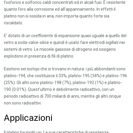
fosforico e solforico caldi concentrati ed in alcali fusi. È resistente
quanto l’oro alla corrosione ed all’appannamento. In effetti il
platino non si ossida in aria, non importa quanto forte sia
riscaldato.
E’ dotato di un coefficiente di espansione quasi uguale a quello del
vetro a soda-calce-silice e quindi è usato fare elettrodi sigillati nei
sistemi di vetro. Le miscele gassose di idrogeno ed ossigeno
esplodono in presenza di fili di platino.
Esistono sei isotopi che si trovano in natura: i più abbondanti sono
platino-194, che costituisce il 33%, platino-195 (34%) e platino-196
(25%). Gli altri sono platino-198 (7%), platino-192 (1%) e platino-
190 (0.01%). Quest’ultimo è debolmente radioattivo, con un
periodo radioattivo di 700 miliardi di anni, mentre gli altri cinque
non sono radioattivi.
Applicazioni
Il platino ha molti usi. Le sue caratteristiche di resistenza