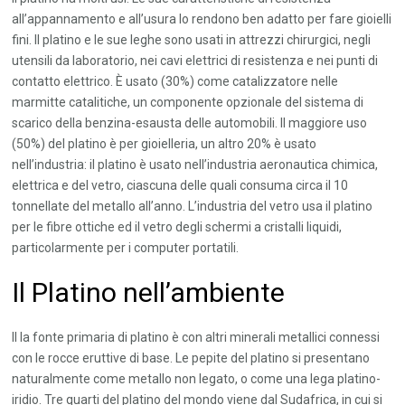
all’appannamento e all’usura lo rendono ben adatto per fare gioielli
fini. Il platino e le sue leghe sono usati in attrezzi chirurgici, negli
utensili da laboratorio, nei cavi elettrici di resistenza e nei punti di
contatto elettrico. È usato (30%) come catalizzatore nelle
marmitte catalitiche, un componente opzionale del sistema di
scarico della benzina-esausta delle automobili. Il maggiore uso
(50%) del platino è per gioielleria, un altro 20% è usato
nell’industria: il platino è usato nell’industria aeronautica chimica,
elettrica e del vetro, ciascuna delle quali consuma circa il 10
tonnellate del metallo all’anno. L’industria del vetro usa il platino
per le fibre ottiche ed il vetro degli schermi a cristalli liquidi,
particolarmente per i computer portatili.
Il Platino nell’ambiente
Il la fonte primaria di platino è con altri minerali metallici connessi
con le rocce eruttive di base. Le pepite del platino si presentano
naturalmente come metallo non legato, o come una lega platino-
iridio. Tre quarti del platino del mondo viene dal Sudafrica, in cui si