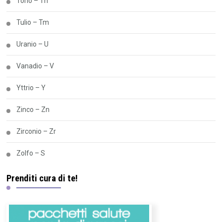
Torio – Th
Tulio – Tm
Uranio – U
Vanadio – V
Yttrio – Y
Zinco – Zn
Zirconio – Zr
Zolfo – S
Prenditi cura di te!