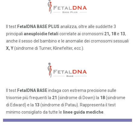
Il test
FetalDNA BASE PLUS
analizza, oltre alle suddette 3
principali
aneuploidie
fetali
correlate ai cromosomi
21, 18
e
13
,
anche il sesso del bambino e le anomalie dei cromosomi sessuali
X, Y
(sindrome di Turner, Klinefelter, ecc.).
Il test
FetalDNA BASE
indaga con estrema precisione sulle
trisomie più frequenti la
21
(sindrome di Down) la
18
(sindrome
di Edward) e la
13
(sindrome di Patau). Rappresenta il test
minimo consigliato da tutte le
linee guida mediche
.