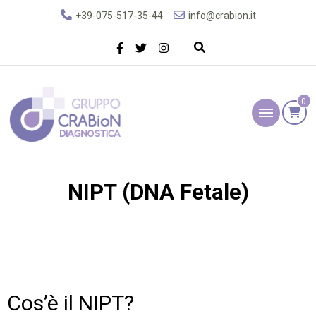
+39-075-517-35-44
info@crabion.it
0
Gruppo Crabion
Diagnostica
NIPT (DNA Fetale)
Cos’è il NIPT?