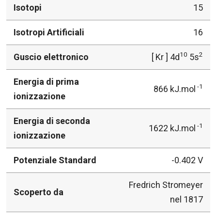
Isotopi
15
Isotropi Artificiali
16
10
2
Guscio elettronico
[ Kr ] 4d
5s
Energia di prima
-1
866 kJ.mol
ionizzazione
Energia di seconda
-1
1622 kJ.mol
ionizzazione
Potenziale Standard
-0.402 V
Fredrich Stromeyer
Scoperto da
nel 1817