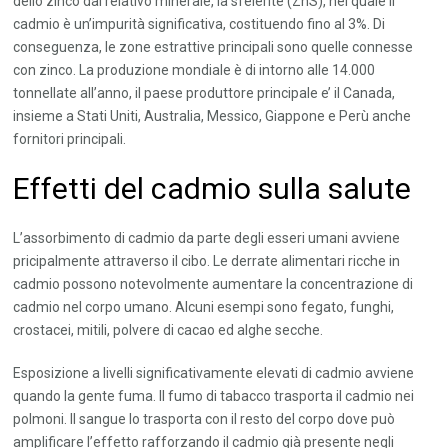
dello zinco dal relativo minerale, la sfelerite (ZnS), nel quale il
cadmio è un’impurità significativa, costituendo fino al 3%. Di
conseguenza, le zone estrattive principali sono quelle connesse
con zinco. La produzione mondiale è di intorno alle 14.000
tonnellate all’anno, il paese produttore principale e’ il Canada,
insieme a Stati Uniti, Australia, Messico, Giappone e Perù anche
fornitori principali.
Effetti del cadmio sulla salute
L’assorbimento di cadmio da parte degli esseri umani avviene
pricipalmente attraverso il cibo. Le derrate alimentari ricche in
cadmio possono notevolmente aumentare la concentrazione di
cadmio nel corpo umano. Alcuni esempi sono fegato, funghi,
crostacei, mitili, polvere di cacao ed alghe secche.
Esposizione a livelli significativamente elevati di cadmio avviene
quando la gente fuma. Il fumo di tabacco trasporta il cadmio nei
polmoni. Il sangue lo trasporta con il resto del corpo dove può
amplificare l’effetto rafforzando il cadmio già presente negli