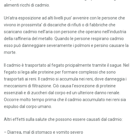
alimenti ricchi di cadmio.
Un’atra esposizione ad alti livelli puo’ avvenire con le persone che
vivono in prossimita’ di discariche di rifiuti o di fabbriche che
scaricano cadmio nell’aria con persone che operano nell’industria
della raffineria del metallo. Quando le persone respirano cadmio
esso può danneggiare severamente i polmoni e persino causare la
morte.
Il cadmio è trasportato al fegato pricipalmente tramite il sague. Nel
fegato si lega alle proteine per formare complessi che sono
trasportati ai reni. Il cadmio si accumula nei reni, dove danneggia i
meccanismi di filtrazione. Ciò causa l’escrezione di proteine
essenziali e di zuccheri dal corpo ed un ulteriore danno renale.
Occorre molto tempo prima che il cadmio accumulato nei reni sia
espulso dal corpo umano.
Altri effetti sulla salute che possono essere causati dal cadmio:
– Diarrea, mal di stomaco e vomito severo