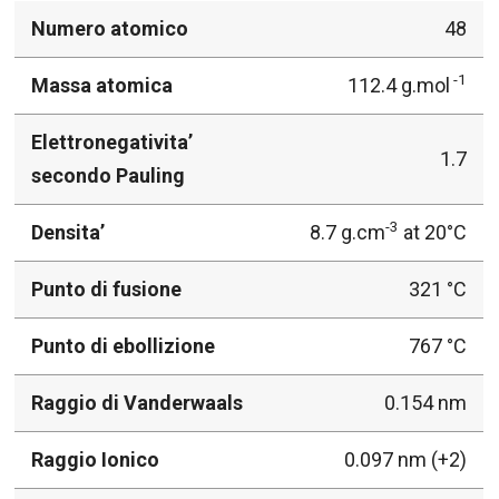
Numero atomico
48
-1
Massa atomica
112.4 g.mol
Elettronegativita’
1.7
secondo Pauling
-3
Densita’
8.7 g.cm
at 20°C
Punto di fusione
321 °C
Punto di ebollizione
767 °C
Raggio di Vanderwaals
0.154 nm
Raggio Ionico
0.097 nm (+2)