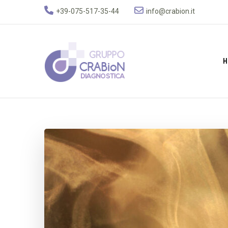
+39-075-517-35-44
info@crabion.it
H
Gruppo Crabion D