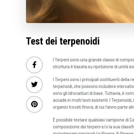
Test dei terpenoidi
I Terpeni sono una grande classe di compost
struttura è basata su ripetizione di unità i
I Terpeni sono i principali costituenti della r
terpenoidi, che possono includere eteroatomi
sono gli idrocarburi di base. Tuttavia, è co
accade in molti testi esistenti. I Terpenoid
organici trovati finora, di cui fanno parte 
È possibile testare qualsiasi campione di C
composizione dei terpeni e/o la sua classific
monoterpeni principali (α-Pinene, β-Pinene, 