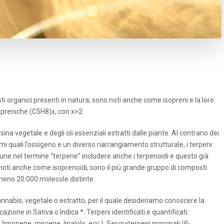
i organici presenti in natura; sono noti anche come isopreni e la loro
sopreniche (C5H8)x, con x>2.
esina vegetale e degli oli essenziali estratti dalle piante. Al contrario dei
 quali l’ossigeno e un diverso riarrangiamento strutturale, i terpeni
mune nel termine “terpene” includere anche i terpenoidi e questo già
i, noti anche come isoprenoidi, sono il più grande gruppo di composti
almeno 20.000 molecole distinte.
annabis, vegetale o estratto, per il quale desideriamo conoscere la
azione in Sativa o Indica *. Terpeni identificati e quantificati:
limonene, mircene, linalolo, ecc.), Sesquiterpeni principali (β-