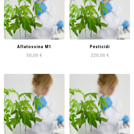
Aflatossina M1
Pesticidi
50,00
€
220,00
€