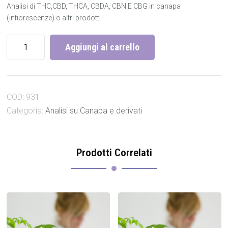
Analisi di THC,CBD, THCA, CBDA, CBN E CBG in canapa
(infiorescenze) o altri prodotti
Analisi
Aggiungi al carrello
di
THC,CBD,
THCA,
CBDA,
COD:
931
CBN
E
Categoria:
Analisi su Canapa e derivati
CBG
in
canapa
Prodotti Correlati
(infiorescenze)
o
altri
prodotti
quantità