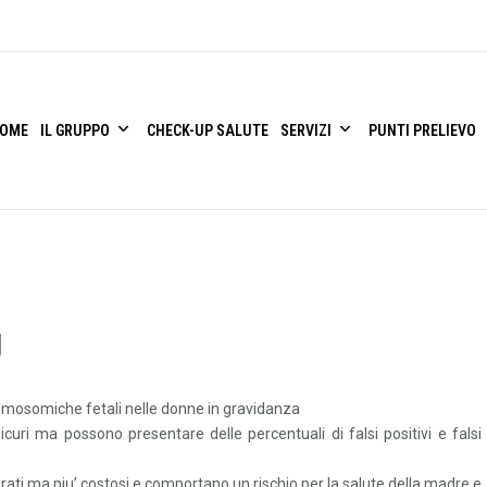
OME
IL GRUPPO
CHECK-UP SALUTE
SERVIZI
PUNTI PRELIEVO
iagnostica
g
cromosomiche fetali nelle donne in gravidanza
sicuri ma possono presentare delle percentuali di falsi positivi e falsi
curati ma piu’ costosi e comportano un rischio per la salute della madre e