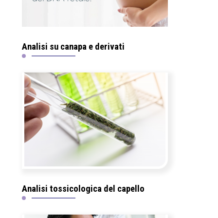
Analisi su canapa e derivati
Analisi tossicologica del capello