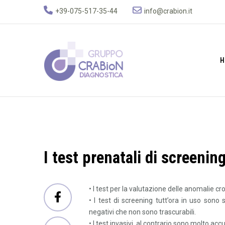
+39-075-517-35-44
info@crabion.it
H
Gruppo Crabion D
I test prenatali di screenin
• I test per la valutazione delle anomalie 
• I test di screening tutt’ora in uso sono 
negativi che non sono trascurabili.
• I test invasivi, al contrario sono molto ac